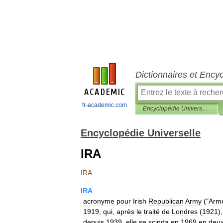
Dictionnaires et Ency
fr-academic.com
Encyclopédie Universelle
Encyclopédie Universelle
IRA
IRA
IRA
acronyme
pour
Irish
Republican
Army
("
Arm
1919
,
qui
,
après
le
traité
de
Londres
(
1921
)
depuis
1939
,
elle
se
scinda
en
1969
en
deu