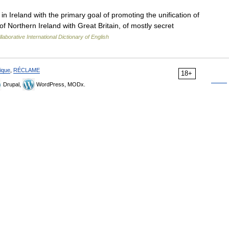
n Ireland with the primary goal of promoting the unification of
of Northern Ireland with Great Britain, of mostly secret
laborative International Dictionary of English
ique
,
RÉCLAME
18+
Drupal,
WordPress, MODx.