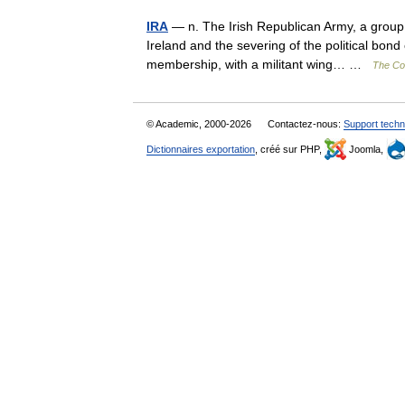
IRA
— n. The Irish Republican Army, a group i
Ireland and the severing of the political bond 
membership, with a militant wing… …
The Col
© Academic, 2000-2026
Contactez-nous:
Support techn
Dictionnaires exportation
, créé sur PHP,
Joomla,