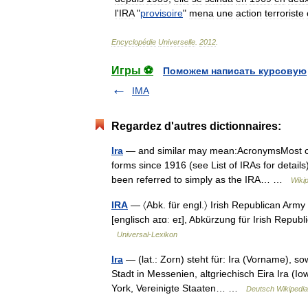
l
'
IRA
"
provisoire
"
mena
une
action
terroriste
Encyclopédie
Universelle
.
2012
.
Игры ⚽
Поможем написать курсовую
IMA
Regardez d'autres dictionnaires:
Ira
— and similar may mean:AcronymsMost com
forms since 1916 (see List of IRAs for detail
been referred to simply as the IRA… …
Wiki
IRA
— 〈Abk. für engl.〉 Irish Republican Army * 
[englisch aɪɑː eɪ], Abkürzung für Irish Republ
Universal-Lexikon
Ira
— (lat.: Zorn) steht für: Ira (Vorname), s
Stadt in Messenien, altgriechisch Eira Ira (Io
York, Vereinigte Staaten… …
Deutsch Wikipedia