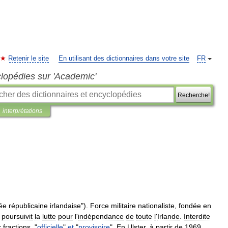
Retenir le site
En utilisant des dictionnaires dans votre site
FR
clopédies sur 'Academic'
Recherche!
interprétations
ée
républicaine
irlandaise
").
Force
militaire
nationaliste
,
fondée
en
,
poursuivit
la
lutte
pour
l
'
indépendance
de
toute
l
'
Irlande
.
Interdite
x
fractions
, "
officielle
"
et
"
provisoire
".
En
Ulster
,
à
partir
de
1969
,