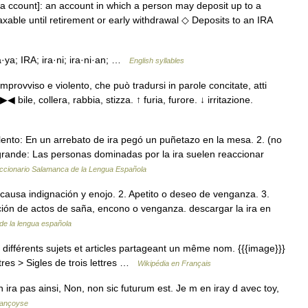
ent a ccount]: an account in which a person may deposit up to a
axable until retirement or early withdrawal ◇ Deposits to an IRA
ra·ya; IRA; ira·ni; ira·ni·an; …
English syllables
ù improvviso e violento, che può tradursi in parole concitate, atti
 ▶◀ bile, collera, rabbia, stizza. ↑ furia, furore. ↓ irritazione.
ento: En un arrebato de ira pegó un puñetazo en la mesa. 2. (no
rande: Las personas dominadas por la ira suelen reaccionar
ccionario Salamanca de la Lengua Española
e causa indignación y enojo. 2. Apetito o deseo de venganza. 3.
ición de actos de saña, encono o venganza. descargar la ira en
 de la lengua española
ifférents sujets et articles partageant un même nom. {{{image}}}
tres > Sigles de trois lettres …
Wikipédia en Français
 en ira pas ainsi, Non, non sic futurum est. Je m en iray d avec toy,
françoyse