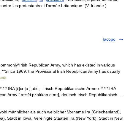
contre
les
protestants
et
l
'
armée
britannique
. (
V
.
Irlande
.)
Iacopo
monly*Irish Republican Army, which has existed in various
s) **Since 1969, the Provisional Irish Republican Army has usually
pedia
* * IRA [i:|ɛr |a:], die; : Irisch Republikanische Armee. * * * IRA
ican Army [ aɪrɪʃri pʌblɪkən ɑːmɪ], deutsch Irisch Republikanisch …
owohl männlicher als auch weiblicher Vorname Ira (Griechenland),
wa), Stadt in Iowa, Vereinigte Staaten Ira (New York), Stadt in New