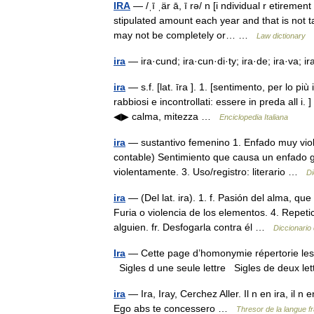
IRA
— /ˌī ˌär ā, ī rə/ n [i ndividual r etirem
stipulated amount each year and that is not t
may not be completely or… …
Law dictionary
ira
— ira·cund; ira·cun·di·ty; ira·de; ira·va; i
ira
— s.f. [lat. īra ]. 1. [sentimento, per lo pi
rabbiosi e incontrollati: essere in preda all i. ]
◀▶ calma, mitezza …
Enciclopedia Italiana
ira
— sustantivo femenino 1. Enfado muy viol
contable) Sentimiento que causa un enfado g
violentamente. 3. Uso/registro: literario …
Di
ira
— (Del lat. ira). 1. f. Pasión del alma, qu
Furia o violencia de los elementos. 4. Repet
alguien. fr. Desfogarla contra él …
Diccionario
Ira
— Cette page d’homonymie répertorie les d
Sigles d une seule lettre Sigles de deux let
ira
— Ira, Iray, Cerchez Aller. Il n en ira, il n
Ego abs te concessero …
Thresor de la langue 